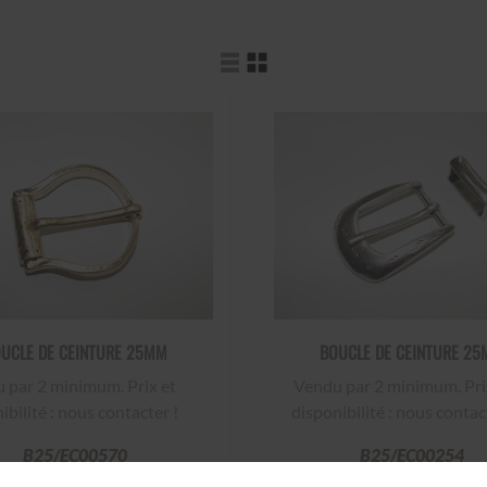
UCLE DE CEINTURE 25MM
BOUCLE DE CEINTURE 2
ar 2 minimum. Prix et
Vendu par 2 minimum. Prix et
ibilité : nous contacter !
disponibilité : nous contac
B25/EC00570
B25/EC00254