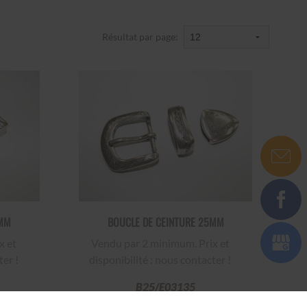
Résultat par page:
5MM
BOUCLE DE CEINTURE 25MM
Vendu par 2 minimum. Prix et
ter !
disponibilité : nous contacter !
B25/E03135