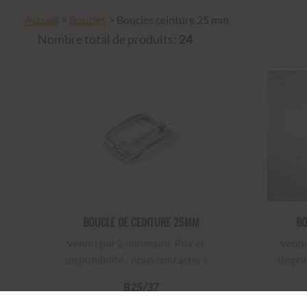
Accueil
>
Boucles
>
Boucles ceinture 25 mm
Nombre total de produits:
24
BOUCLE DE CEINTURE 25MM
BO
Vendu par 2 minimum. Prix et
Vendu p
disponibilité : nous contacter !
dispon
B25/37