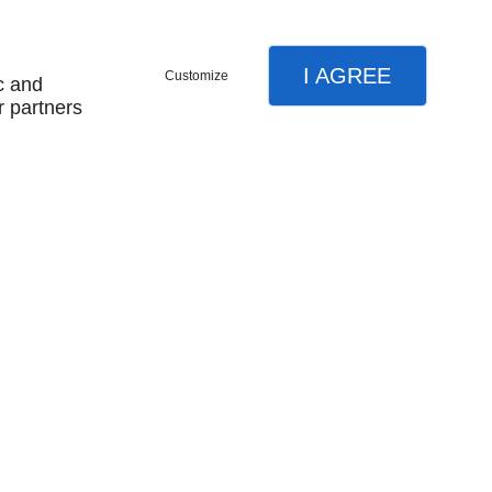
EN SAVOIR PLUS
I AGREE
Customize
c and
r partners
5MM
BOUCLE DE CEINTURE 25MM
Vendu par paquet de 10. Prix et
disponibilité : nous contacter !
B25/E00826
EN SAVOIR PLUS