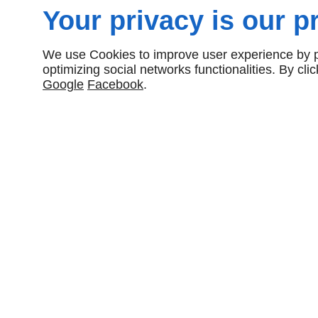
EN SAVOIR PLUS
Your privacy is our pr
We use Cookies to improve user experience by pe
optimizing social networks functionalities. By cl
Google
Facebook
.
BOUCLE DE CEINTURE 25MM
BO
Vendu par paquet de 10. Prix et
Vendu p
disponibilité : nous contacter !
dispon
B25/E03121
EN SAVOIR PLUS