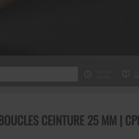
Service
Co
rapide
05
BOUCLES CEINTURE 25 MM | CP