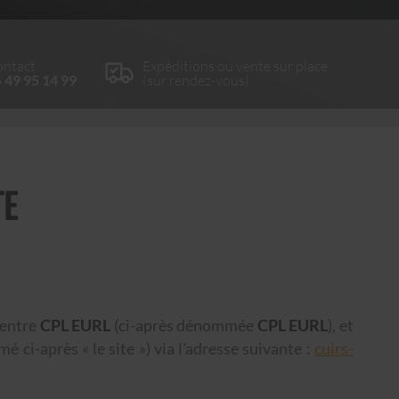
ntact
Expéditions ou vente sur place
 49 95 14 99
(sur rendez-vous)
TE
 entre
CPL EURL
(ci-après dénommée
CPL EURL
), et
ci-après « le site ») via l'adresse suivante :
cuirs-