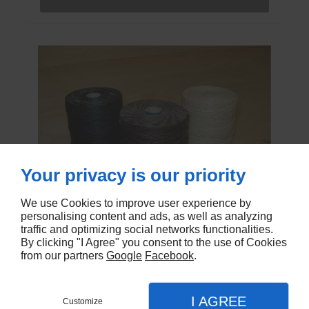
Your privacy is our priority
We use Cookies to improve user experience by
personalising content and ads, as well as analyzing
traffic and optimizing social networks functionalities.
FIL DE LIN POISSÉ 7 BRINS
By clicking "I Agree" you consent to the use of Cookies
from our partners
Google
Facebook
.
FIL-POIS-7
I AGREE
Customize