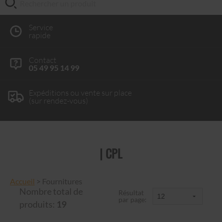
Service
rapide
Contact
05 49 95 14 99
Expéditions ou vente sur place
(sur rendez-vous)
| CPL
Accueil
>
Fournitures
Nombre total de
Résultat
par page:
produits:
19