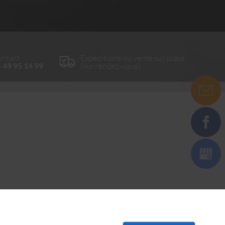
ntact
Expéditions ou vente sur place
 49 95 14 99
(sur rendez-vous)