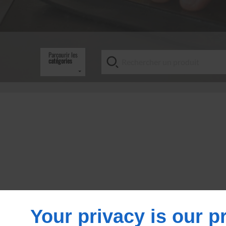
Parcourir les
catégories
Veuillez cliquer ici pour vous connecter
Your privacy is our pr