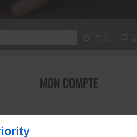
Service
Co
rapide
05
MON COMPTE
iority