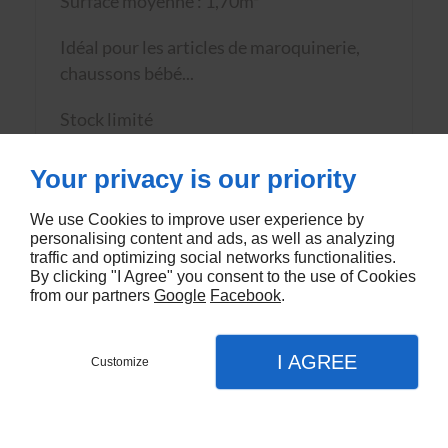
Surface moyenne : 1,70m²
Idéal pour les articles de maroquinerie,
chaussons bébé...
Stock limité
Your privacy is our priority
We use Cookies to improve user experience by
personalising content and ads, as well as analyzing
traffic and optimizing social networks functionalities.
VOUS AIMEREZ AUSSI
By clicking "I Agree" you consent to the use of Cookies
from our partners
Google
Facebook
.
I AGREE
Customize