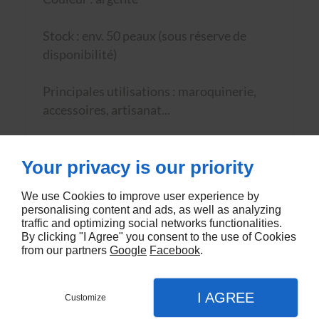
Stock : env. 50 peaux (sous réserve de
disponibilité)
Principales utilisations : maroquinerie,
accessoires, artisanat...
Prix au m²
Your privacy is our priority
We use Cookies to improve user experience by
personalising content and ads, as well as analyzing
traffic and optimizing social networks functionalities.
By clicking "I Agree" you consent to the use of Cookies
from our partners
Google
Facebook
.
VOUS AIMEREZ AUSSI
I AGREE
Customize