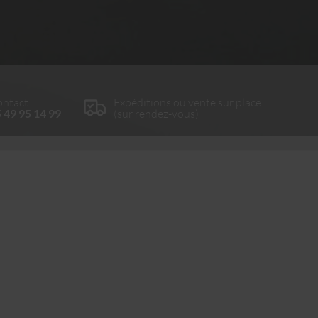
ntact
Expéditions ou vente sur place
 49 95 14 99
(sur rendez-vous)