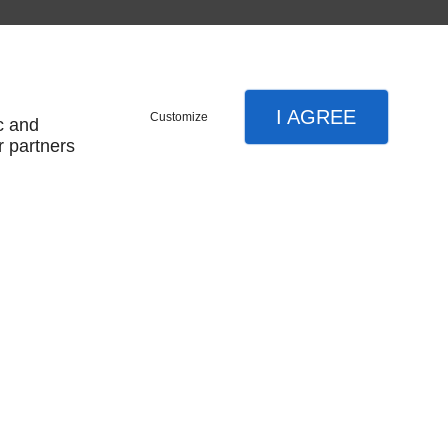
I AGREE
Customize
c and
r partners