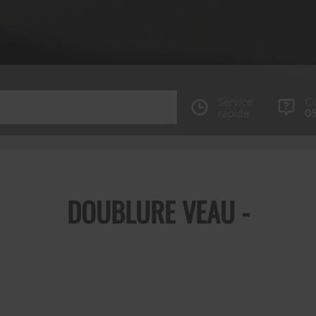
Service
Co
rapide
05
DOUBLURE VEAU -