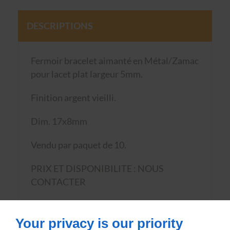
DESCRIPTIONS
Fermoir bracelet aimanté en Métal/Zamac
pour lacet plat largeur 5mm.
Finition argent vieilli.
Dim. 17x8mm
Vendu par paquet de 10.
PRIX ET DISPONIBILITE : NOUS
CONTACTER
Article suivi
Your privacy is our priority