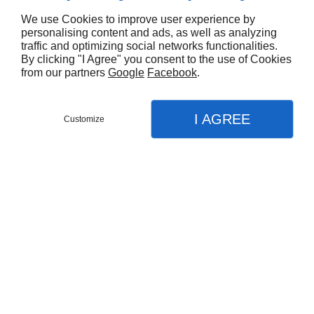
We use Cookies to improve user experience by
personalising content and ads, as well as analyzing
traffic and optimizing social networks functionalities.
By clicking "I Agree" you consent to the use of Cookies
from our partners
Google
Facebook
.
VOUS AIMEREZ AUSSI
I AGREE
Customize
LACET PLAT BOVIN TANNAGE VÉGÉTAL 5MM