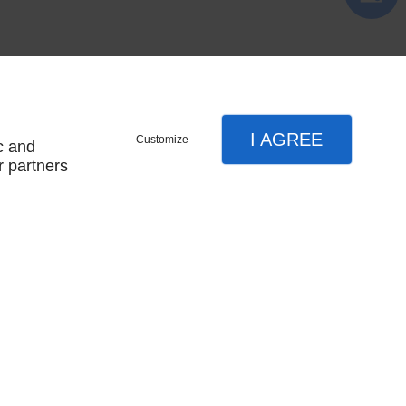
I AGREE
Customize
c and
r partners