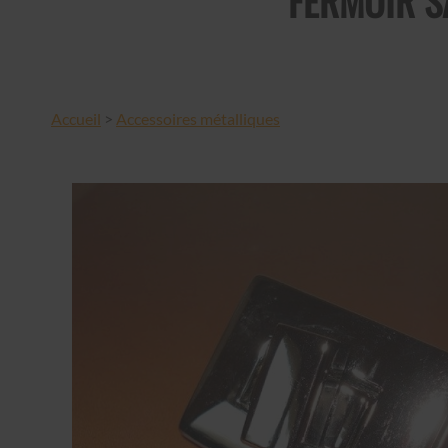
FERMOIR S
Accueil
>
Accessoires métalliques