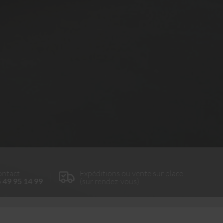
ntact
Expéditions ou vente sur place
 49 95 14 99
(sur rendez-vous)