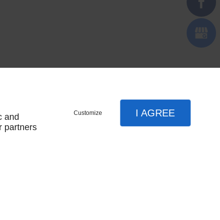
I AGREE
Customize
c and
r partners