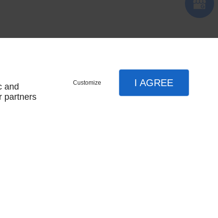
I AGREE
Customize
c and
r partners