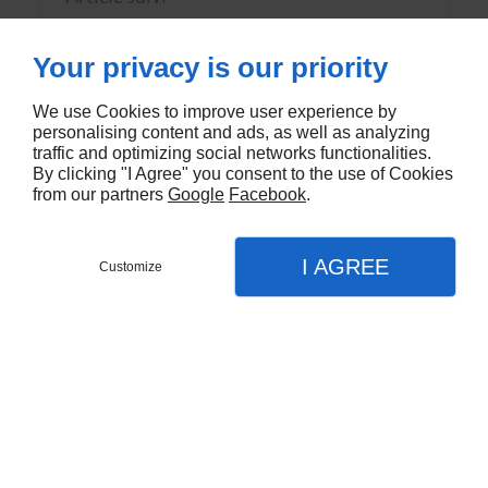
PRIX ET DISPONIBILITE : NOUS
Your privacy is our priority
INTERROGER
We use Cookies to improve user experience by
personalising content and ads, as well as analyzing
traffic and optimizing social networks functionalities.
By clicking "I Agree" you consent to the use of Cookies
from our partners
Google
Facebook
.
VOUS AIMEREZ AUSSI
I AGREE
Customize