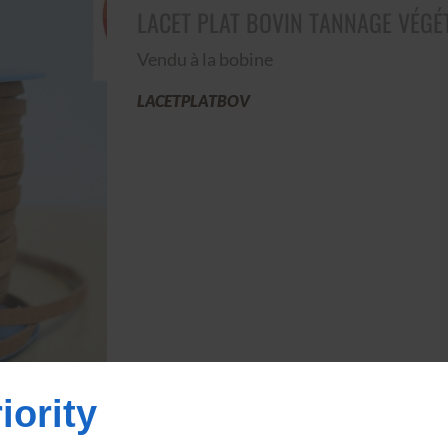
LACET PLAT BOVIN TANNAGE VÉGÉ
Vendu à la bobine
LACETPLATBOV
iority