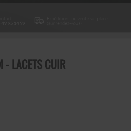
ntact
Expéditions ou vente sur place
 49 95 14 99
(sur rendez-vous)
 - LACETS CUIR