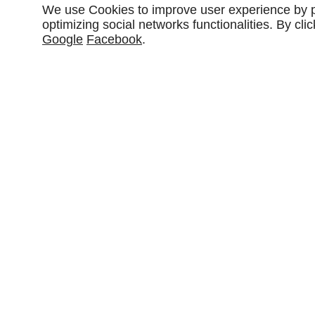
We use Cookies to improve user experience by pe
optimizing social networks functionalities. By cl
Google
Facebook
.
Partager :
DESCRIPTIONS
Lacet de cuir plat bovin, tannage végétal.
Disponible en largeur de 2 à 10mm.
Epaisseur : 2,4/2,6mm (épaisseurs plus fines