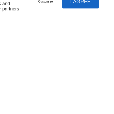
I AGREE
Customize
c and
r partners