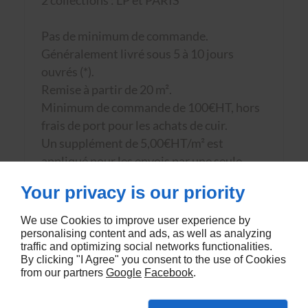
2 collections : LP et PARIS
Pas de minimum de commande.
Généralement livré sous 5 à 10 jours
ouvrés (*).
Remise à partir de 20 m².
Minimum de commande de 100€HT, hors
frais de port pour les achats de cuir.
Un supplément de 5,00€HT/m² est
appliqué pour les envois par une seule
pièce.
Your privacy is our priority
ARTICLE SUIVI (**)
We use Cookies to improve user experience by
personalising content and ads, as well as analyzing
traffic and optimizing social networks functionalities.
(*) Sous réserve de disponibilité sur stock à la
By clicking "I Agree" you consent to the use of Cookies
tannerie. Les commandes validées et réglées
from our partners
Google
Facebook
.
avant le jeudi 12h sont généralement
disponibles en milieu de semaine suivante.