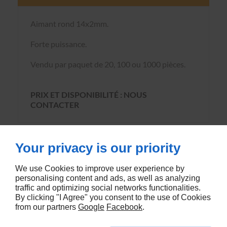
Aimant rond 14x2mm.
Forte puissance.
Vendu par paquet de 20, 100 ou 1000 pièces.
PRIX ET DISPONIBILITÉ : NOUS
CONTACTER
Your privacy is our priority
We use Cookies to improve user experience by
personalising content and ads, as well as analyzing
VOUS AIMEREZ AUSSI
traffic and optimizing social networks functionalities.
By clicking "I Agree" you consent to the use of Cookies
from our partners
Google
Facebook
.