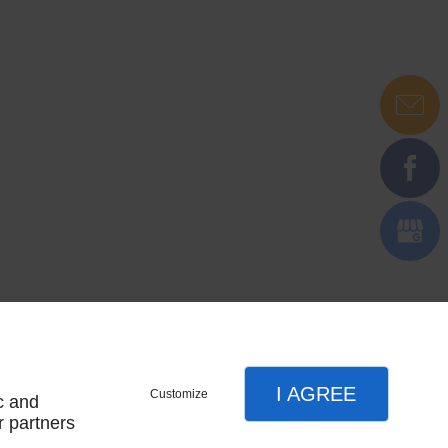
I AGREE
Customize
c and
r partners