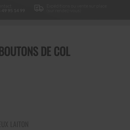
ntact
Expéditions ou vente sur place
 49 95 14 99
(sur rendez-vous)
 BOUTONS DE COL
EUX LAITON