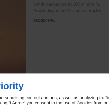
Vendu par paquet de 100 minimum.
Prix et disponibilité : nous contacter !
FBC-2043-VL
iority
rsonalising content and ads, as well as analyzing traffi
icking "I Agree" you consent to the use of Cookies from ou