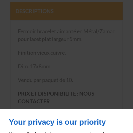
DESCRIPTIONS
Fermoir bracelet aimanté en Métal/Zamac
pour lacet plat largeur 5mm.
Finition vieux cuivre.
Dim. 17x8mm
Vendu par paquet de 10.
PRIX ET DISPONIBILITE : NOUS
CONTACTER
Article suivi
Your privacy is our priority