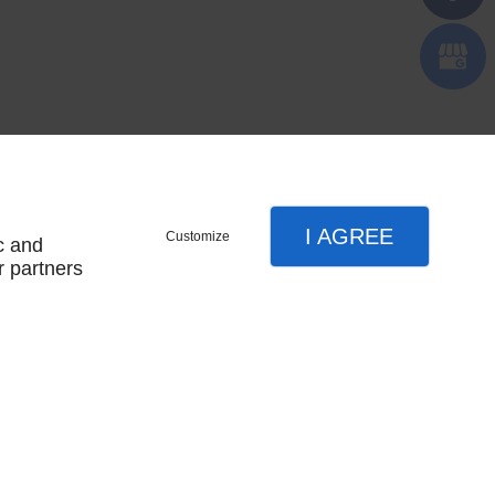
I AGREE
Customize
c and
r partners