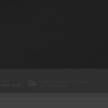
ntact
Expéditions ou vente sur place
 49 95 14 99
(sur rendez-vous)